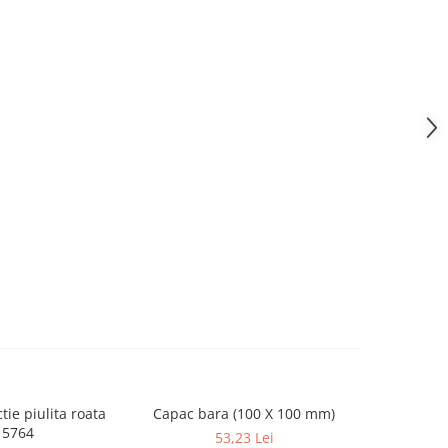
tie piulita roata
Capac bara (100 X 100 mm)
PRES NO
15764
53,23 Lei