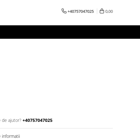
+40757047025
0,00
e de ajutor?
+40757047025
informatii