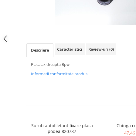
SPITZER-SILO
SUPAPE PNEUMATICE
SUSPENSIE
SEMIREMORCI
NOI
Caracteristici
Review-uri
(0)
Descriere
VANZARE
SECOND HAND
Placa ax dreapta Bpw
VANZARE
Informatii conformitate produs
ECHIPAMENTE SPECIALE
COMPRESOARE
INSTALATII HIDRAULICE
ANVELOPE
Surub autofiletant fixare placa
Chinga cu
podea 820787
47,46 