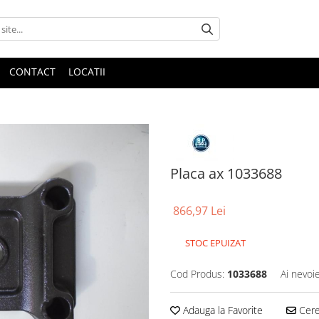
CONTACT
LOCATII
Placa ax 1033688
866,97 Lei
STOC EPUIZAT
Cod Produs:
1033688
Ai nevoi
Adauga la Favorite
Cere 