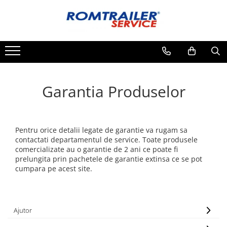
Toate Produsele
PIESE DE SCHIMB
ACCESORII
ECHIPAMENTE ELECTRICE
Garantia Produselor
ADAPTOARE
CABLURI ELECTRICE
CUTII CONEXIUNE
Pentru orice detalii legate de garantie va rugam sa
LAMPI
contactati departamentul de service. Toate produsele
comercializate au o garantie de 2 ani ce poate fi
PRIZE ELECTRICE
prelungita prin pachetele de garantie extinsa ce se pot
SET MUFARE
cumpara pe acest site.
ELEMENTE DE CAROSERIE
FILTRE AER SI ULEI
PRELATE
Ajutor
SISTEM DE FRANARE