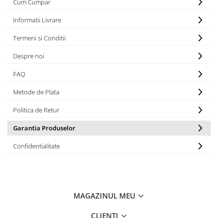
Cum Cumpar
SPITZER-SILO
Informatii Livrare
SUPAPE PNEUMATICE
Termeni si Conditii
SUSPENSIE
Despre noi
SEMIREMORCI
NOI
FAQ
VANZARE
Metode de Plata
SECOND HAND
Politica de Retur
VANZARE
ECHIPAMENTE SPECIALE
Garantia Produselor
COMPRESOARE
Confidentialitate
INSTALATII HIDRAULICE
ANVELOPE
MAGAZINUL MEU
CLIENTI