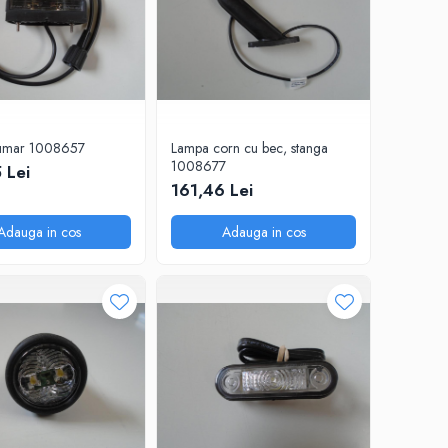
umar 1008657
Lampa corn cu bec, stanga
1008677
 Lei
161,46 Lei
Adauga in cos
Adauga in cos