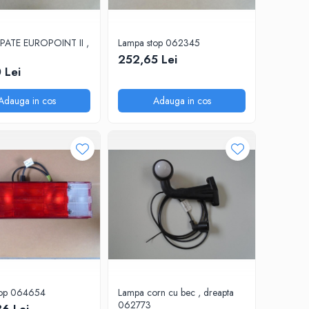
PATE EUROPOINT II ,
Lampa stop 062345
252,65 Lei
 Lei
Adauga in cos
Adauga in cos
top 064654
Lampa corn cu bec , dreapta
062773