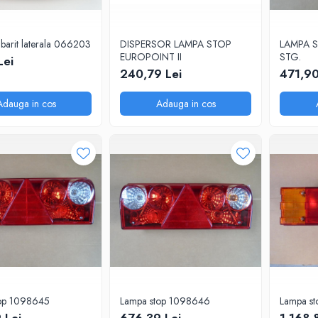
barit laterala 066203
DISPERSOR LAMPA STOP
LAMPA S
EUROPOINT II
STG.
Lei
240,79 Lei
471,90
Adauga in cos
Adauga in cos
op 1098645
Lampa stop 1098646
Lampa s