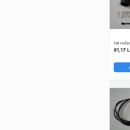
Set mufa
81,17 L