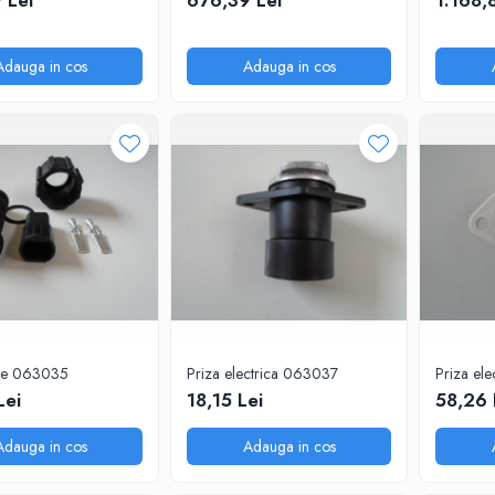
 Lei
676,39 Lei
1.168,
Adauga in cos
Adauga in cos
re 063035
Priza electrica 063037
Priza el
Lei
18,15 Lei
58,26 
Adauga in cos
Adauga in cos