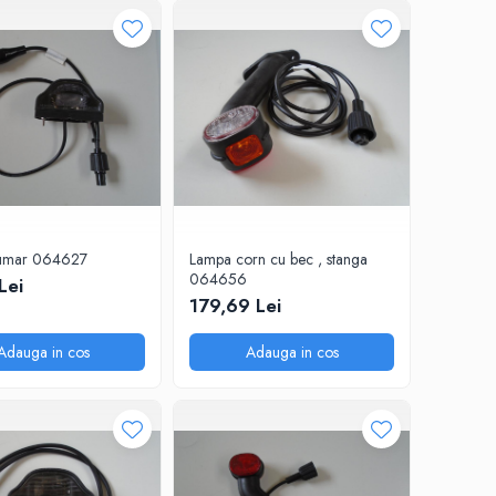
umar 064627
Lampa corn cu bec , stanga
064656
Lei
179,69 Lei
Adauga in cos
Adauga in cos