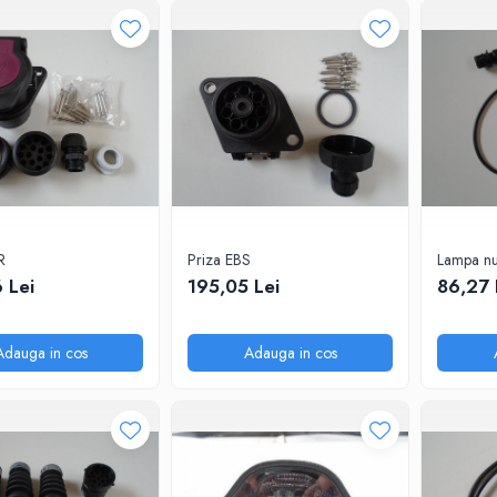
R
Priza EBS
Lampa n
 Lei
195,05 Lei
86,27 
Adauga in cos
Adauga in cos