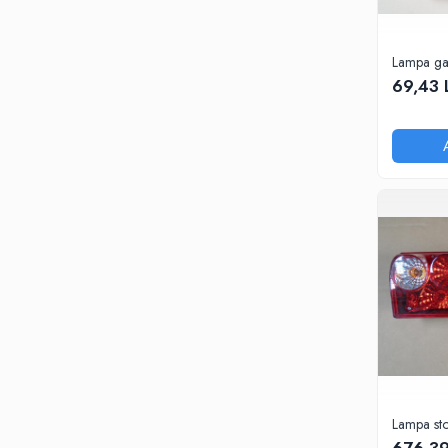
SPITZER-SILO
SUPAPE PNEUMATICE
Lampa ga
69,43 
SUSPENSIE
SEMIREMORCI
NOI
VANZARE
SECOND HAND
VANZARE
ECHIPAMENTE SPECIALE
COMPRESOARE
INSTALATII HIDRAULICE
ANVELOPE
Lampa st