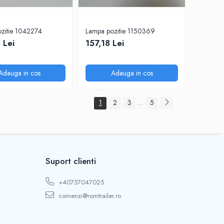
zitie 1042274
Lampa pozitie 1150369
 Lei
157,18 Lei
Adauga in cos
Adauga in cos
1
2
3
5
...
Suport clienti
+40757047025
comenzi@romtrailer.ro