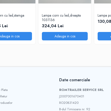
rn cu led,stamga
Lampa corn cu led,dreapta
Lampa po
1031136
130,08
 Lei
324,04 Lei
Adauga in cos
Adauga in cos
Date comerciale
 Plata
ROMTRAILER SERVICE SRL
 Retur
J2007001670401
roduselor
RO20831420
B-dul Timisoara nr. 92