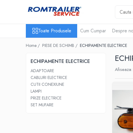
Toate Produsele
Toate Produsele
Cum Cumpar
Despre no
PIESE DE SCHIMB
ACCESORII
Home /
PIESE DE SCHIMB /
ECHIPAMENTE ELECTRICE
ECHIPAMENTE ELECTRICE
ECHI
ADAPTOARE
ECHIPAMENTE ELECTRICE
CABLURI ELECTRICE
Afiseaza:
ADAPTOARE
CUTII CONEXIUNE
CABLURI ELECTRICE
LAMPI
CUTII CONEXIUNE
PRIZE ELECTRICE
LAMPI
SET MUFARE
PRIZE ELECTRICE
ELEMENTE DE CAROSERIE
SET MUFARE
FILTRE AER SI ULEI
PRELATE
SISTEM DE FRANARE