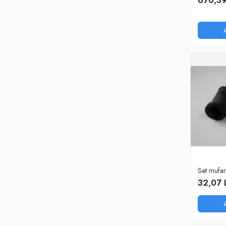
676,39
Set mufa
32,07 