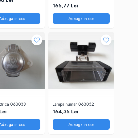
86 Lei
165,77 Lei
Adauga in cos
Adauga in cos
ectrica 063038
Lampa numar 063052
Lei
164,35 Lei
Adauga in cos
Adauga in cos