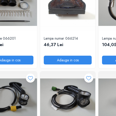
re 066201
Lampa numar 066214
Lampa n
ei
46,37 Lei
104,05
Adauga in cos
Adauga in cos