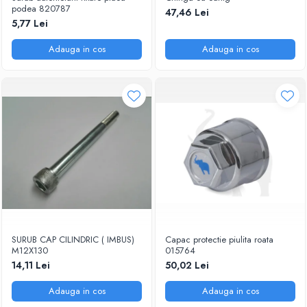
podea 820787
47,46 Lei
SUPAPE PNEUMATICE
5,77 Lei
SUSPENSIE
Adauga in cos
Adauga in cos
SURUB CAP CILINDRIC ( IMBUS)
Capac protectie piulita roata
M12X130
015764
14,11 Lei
50,02 Lei
Adauga in cos
Adauga in cos