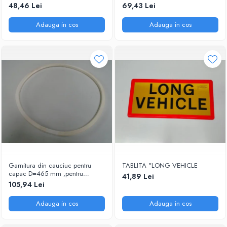
48,46 Lei
69,43 Lei
Adauga in cos
Adauga in cos
Garnitura din cauciuc pentru
TABLITA "LONG VEHICLE
capac D=465 mm ,pentru
41,89 Lei
SPITZER SILO
105,94 Lei
Adauga in cos
Adauga in cos