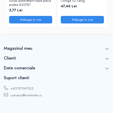
Surub autofiletant fixare placa
Chinga cu carlig
podea 820787
47,46 Lei
5,77 Lei
Adauga in cos
Adauga in cos
Magazinul meu
Clienti
Date comerciale
Suport clienti
+40757047025
comenzi@romtrailer.ro