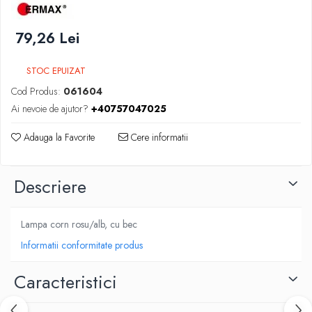
SUPAPE PNEUMATICE
79,26 Lei
SUSPENSIE
STOC EPUIZAT
Cod Produs:
061604
Ai nevoie de ajutor?
+40757047025
Adauga la Favorite
Cere informatii
Descriere
Lampa corn rosu/alb, cu bec
Informatii conformitate produs
Caracteristici