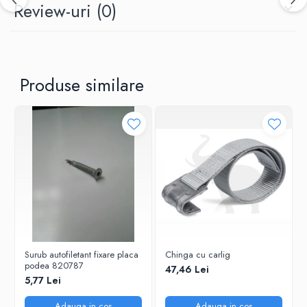
Review-uri
(0)
Produse similare
Surub autofiletant fixare placa
Chinga cu carlig
podea 820787
47,46 Lei
5,77 Lei
Adauga in cos
Adauga in cos