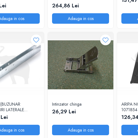
131,47
Lei
264,86 Lei
Adauga in cos
Adauga in cos
 (BUZUNAR
Intinzator chinga
ARIPA 
RI LATERALE
1071854
26,29 Lei
 mm)
 Lei
126,34
Adauga in cos
Adauga in cos