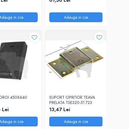
 Lei
61,56 Lei
Adauga in cos
Adauga in cos
NOROI 450X640
SUPORT OPRITOR TEAVA
PRELATA TSE320-51.723
 Lei
13,47 Lei
Adauga in cos
Adauga in cos