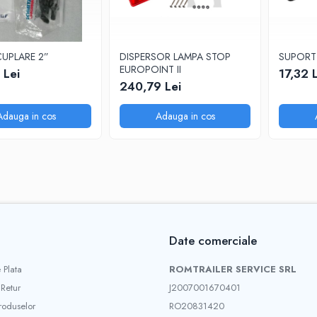
KIT CUI CUPLARE 2”
DISPERSOR LAMPA STOP
SUPORT
EUROPOINT II
 Lei
17,32 
240,79 Lei
Adauga in cos
Adauga in cos
Date comerciale
 Plata
ROMTRAILER SERVICE SRL
 Retur
J2007001670401
roduselor
RO20831420