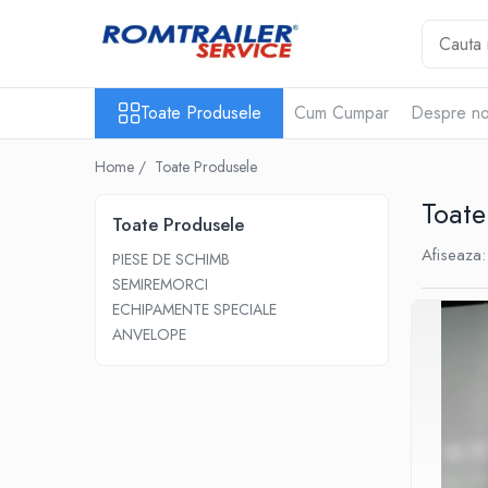
Toate Produsele
Toate Produsele
Cum Cumpar
Despre no
PIESE DE SCHIMB
ACCESORII
Home /
Toate Produsele
ECHIPAMENTE ELECTRICE
Toate
ADAPTOARE
Toate Produsele
CABLURI ELECTRICE
Afiseaza:
PIESE DE SCHIMB
CUTII CONEXIUNE
SEMIREMORCI
LAMPI
ECHIPAMENTE SPECIALE
PRIZE ELECTRICE
ANVELOPE
SET MUFARE
ELEMENTE DE CAROSERIE
FILTRE AER SI ULEI
PRELATE
SISTEM DE FRANARE