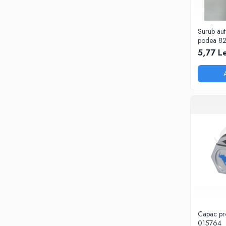
SPITZER-SILO
SUPAPE PNEUMATICE
Surub auto
podea 8
SUSPENSIE
5,77 Le
SEMIREMORCI
NOI
VANZARE
SECOND HAND
VANZARE
ECHIPAMENTE SPECIALE
COMPRESOARE
INSTALATII HIDRAULICE
ANVELOPE
Capac pro
015764