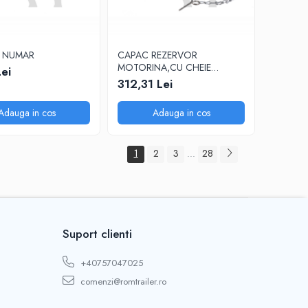
 NUMAR
CAPAC REZERVOR
MOTORINA,CU CHEIE
Lei
1086671
312,31 Lei
Adauga in cos
Adauga in cos
1
2
3
28
...
Suport clienti
+40757047025
comenzi@romtrailer.ro