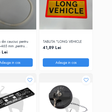
 din cauciuc pentru
TABLITA "LONG VEHICLE
=465 mm ,pentru
41,89 Lei
 SILO
 Lei
Adauga in cos
Adauga in cos