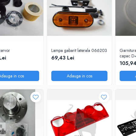
zervor
Lampa gabarit laterala 066203
Garnitura
capac D
Lei
69,43 Lei
SPITZER
105,94
Adauga in cos
Adauga in cos