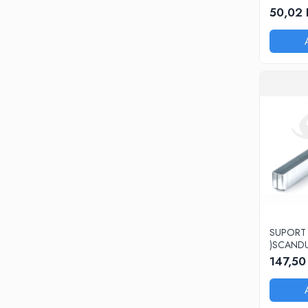
50,02 
SUPORT
)SCANDU
(26X550
147,50