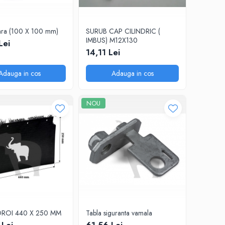
ara (100 X 100 mm)
SURUB CAP CILINDRIC (
IMBUS) M12X130
Lei
14,11 Lei
Adauga in cos
Adauga in cos
NOU
ROI 440 X 250 MM
Tabla siguranta vamala