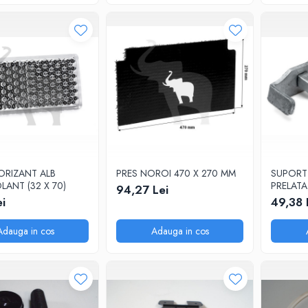
ORIZANT ALB
PRES NOROI 470 X 270 MM
SUPORT 
ANT (32 X 70)
PRELATA
94,27 Lei
i
49,38 
Adauga in cos
Adauga in cos