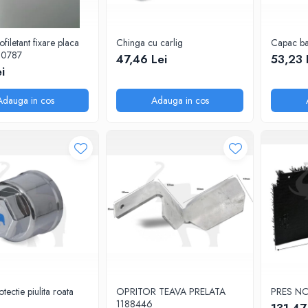
filetant fixare placa
Chinga cu carlig
Capac b
20787
47,46 Lei
53,23 
i
Adauga in cos
Adauga in cos
tectie piulita roata
OPRITOR TEAVA PRELATA
PRES NO
1188446