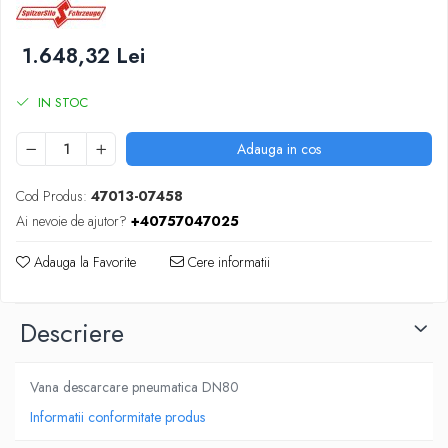
SUPAPE PNEUMATICE
1.648,32 Lei
SUSPENSIE
IN STOC
Adauga in cos
Cod Produs:
47013-07458
Ai nevoie de ajutor?
+40757047025
Adauga la Favorite
Cere informatii
Descriere
Vana descarcare pneumatica DN80
Informatii conformitate produs