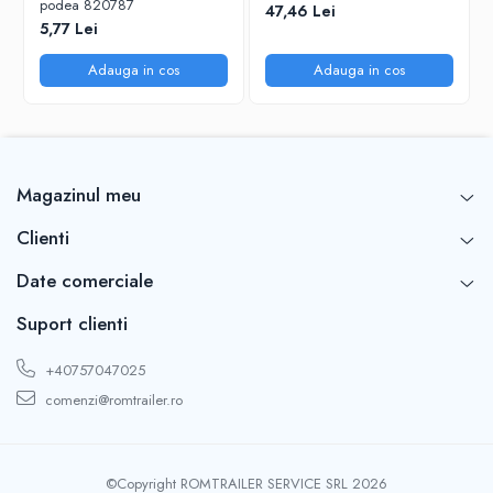
podea 820787
47,46 Lei
5,77 Lei
Adauga in cos
Adauga in cos
Magazinul meu
Clienti
Date comerciale
Suport clienti
+40757047025
comenzi@romtrailer.ro
©Copyright ROMTRAILER SERVICE SRL 2026