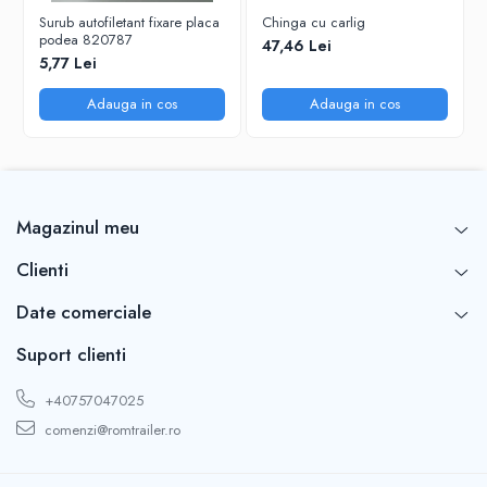
Surub autofiletant fixare placa
Chinga cu carlig
podea 820787
47,46 Lei
5,77 Lei
Adauga in cos
Adauga in cos
Magazinul meu
Clienti
Date comerciale
Suport clienti
+40757047025
comenzi@romtrailer.ro