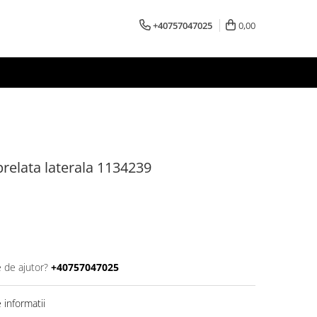
+40757047025
0,00
prelata laterala 1134239
e de ajutor?
+40757047025
informatii