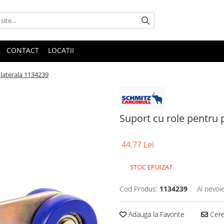
CONTACT
LOCATII
 laterala 1134239
Suport cu role pentru 
44,77 Lei
STOC EPUIZAT
Cod Produs:
1134239
Ai nevoi
Adauga la Favorite
Cere 