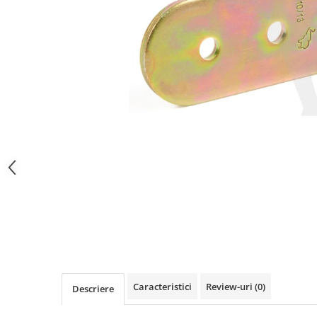
SPITZER-SILO
SUPAPE PNEUMATICE
SUSPENSIE
SEMIREMORCI
NOI
VANZARE
SECOND HAND
VANZARE
ECHIPAMENTE SPECIALE
COMPRESOARE
INSTALATII HIDRAULICE
ANVELOPE
Caracteristici
Review-uri
(0)
Descriere