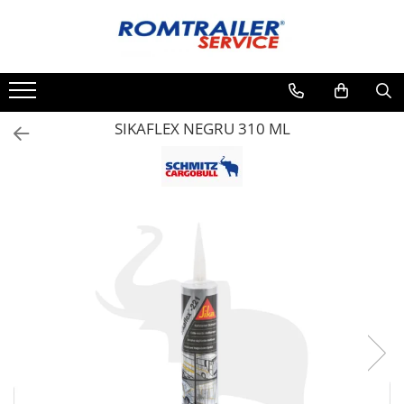
Toate Produsele
PIESE DE SCHIMB
ACCESORII
SIKAFLEX NEGRU 310 ML
ECHIPAMENTE ELECTRICE
ADAPTOARE
CABLURI ELECTRICE
CUTII CONEXIUNE
LAMPI
PRIZE ELECTRICE
SET MUFARE
ELEMENTE DE CAROSERIE
FILTRE AER SI ULEI
PRELATE
SISTEM DE FRANARE