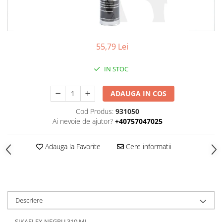
SPITZER-SILO
SUPAPE PNEUMATICE
SUSPENSIE
55,79 Lei
SEMIREMORCI
IN STOC
NOI
VANZARE
ADAUGA IN COS
SECOND HAND
Cod Produs:
931050
VANZARE
Ai nevoie de ajutor?
+40757047025
ECHIPAMENTE SPECIALE
COMPRESOARE
Adauga la Favorite
Cere informatii
INSTALATII HIDRAULICE
ANVELOPE
Descriere
SIKAFLEX NEGRU 310 ML