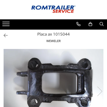
Toate Produsele
PIESE DE SCHIMB
ACCESORII
Placa ax 1015044
ECHIPAMENTE ELECTRICE
WEWELER
ADAPTOARE
CABLURI ELECTRICE
CUTII CONEXIUNE
LAMPI
PRIZE ELECTRICE
SET MUFARE
ELEMENTE DE CAROSERIE
FILTRE AER SI ULEI
PRELATE
SISTEM DE FRANARE