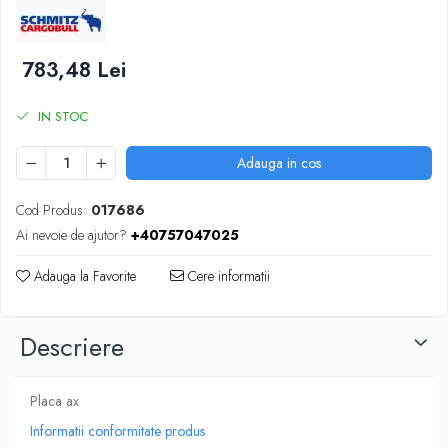
SUPAPE PNEUMATICE
SUSPENSIE
783,48 Lei
IN STOC
Adauga in cos
Cod Produs:
017686
Ai nevoie de ajutor?
+40757047025
Adauga la Favorite
Cere informatii
Descriere
Placa ax
Informatii conformitate produs