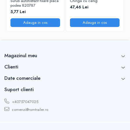
Surub autofiletant fixare placa
Chinga cu carlig
podea 820787
47,46 Lei
5,77 Lei
Adauga in cos
Adauga in cos
Magazinul meu
Clienti
Date comerciale
Suport clienti
+40757047025
comenzi@romtrailer.ro