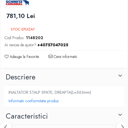
SUPAPE PNEUMATICE
781,10 Lei
SUSPENSIE
STOC EPUIZAT
Cod Produs:
1148202
Ai nevoie de ajutor?
+40757047025
Adauga la Favorite
Cere informatii
Descriere
INALTATOR STALP SPATE, DREAPTA(L=563mm)
Informatii conformitate produs
Caracteristici