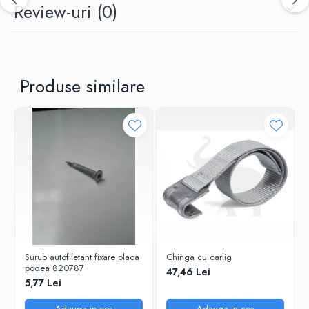
Review-uri
(0)
Produse similare
Surub autofiletant fixare placa
Chinga cu carlig
podea 820787
47,46 Lei
5,77 Lei
Adauga in cos
Adauga in cos