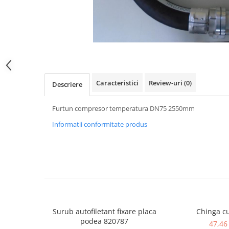
SPITZER-SILO
SUPAPE PNEUMATICE
SUSPENSIE
SEMIREMORCI
NOI
Caracteristici
Review-uri
(0)
Descriere
VANZARE
SECOND HAND
Furtun compresor temperatura DN75 2550mm
VANZARE
Informatii conformitate produs
ECHIPAMENTE SPECIALE
COMPRESOARE
INSTALATII HIDRAULICE
ANVELOPE
Surub autofiletant fixare placa
Chinga cu
podea 820787
47,46 