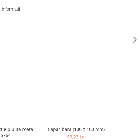
informatii
tie piulita roata
Capac bara (100 X 100 mm)
PRES NO
15764
53,23 Lei