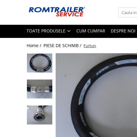
Toate Produsele
TOATE PRODUSELE
CUM CUMPAR
DESPRE NOI
PIESE DE SCHIMB
ACCESORII
Home /
PIESE DE SCHIMB /
Furtun
ECHIPAMENTE ELECTRICE
ADAPTOARE
CABLURI ELECTRICE
CUTII CONEXIUNE
LAMPI
PRIZE ELECTRICE
SET MUFARE
ELEMENTE DE CAROSERIE
FILTRE AER SI ULEI
PRELATE
SISTEM DE FRANARE