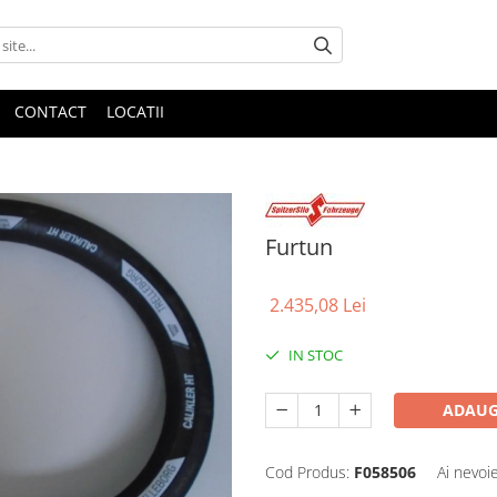
CONTACT
LOCATII
Furtun
2.435,08 Lei
IN STOC
ADAUG
Cod Produs:
F058506
Ai nevoi