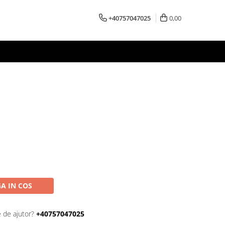
+40757047025
0,00
A IN COS
e de ajutor?
+40757047025