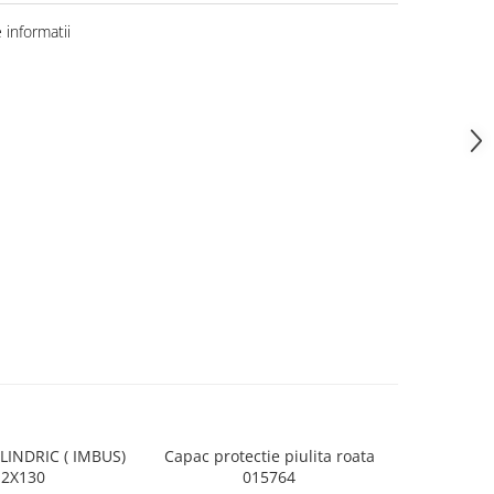
informatii
LINDRIC ( IMBUS)
Capac protectie piulita roata
OPRITO
2X130
015764