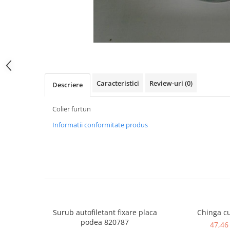
SPITZER-SILO
SUPAPE PNEUMATICE
SUSPENSIE
SEMIREMORCI
NOI
Caracteristici
Review-uri
(0)
Descriere
VANZARE
SECOND HAND
Colier furtun
VANZARE
Informatii conformitate produs
ECHIPAMENTE SPECIALE
COMPRESOARE
INSTALATII HIDRAULICE
ANVELOPE
Surub autofiletant fixare placa
Chinga cu
podea 820787
47,46 