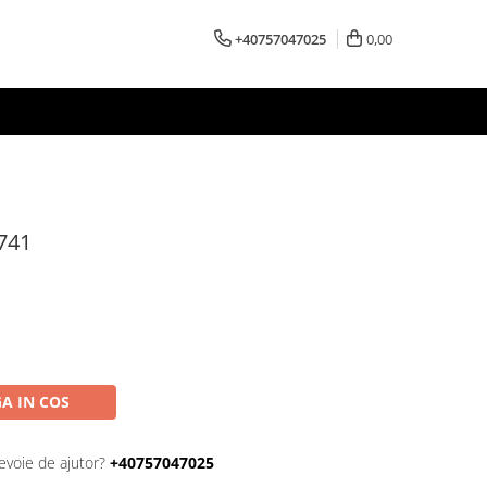
+40757047025
0,00
1741
A IN COS
evoie de ajutor?
+40757047025