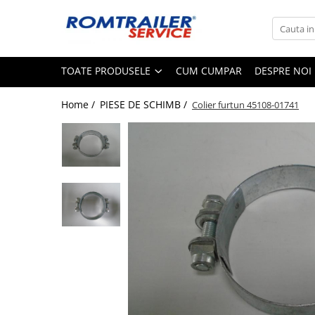
Toate Produsele
TOATE PRODUSELE
CUM CUMPAR
DESPRE NOI
PIESE DE SCHIMB
ACCESORII
Home /
PIESE DE SCHIMB /
Colier furtun 45108-01741
ECHIPAMENTE ELECTRICE
ADAPTOARE
CABLURI ELECTRICE
CUTII CONEXIUNE
LAMPI
PRIZE ELECTRICE
SET MUFARE
ELEMENTE DE CAROSERIE
FILTRE AER SI ULEI
PRELATE
SISTEM DE FRANARE