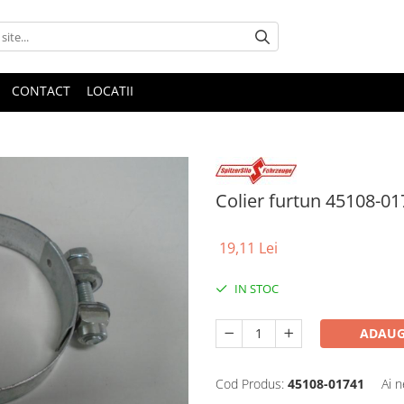
CONTACT
LOCATII
Colier furtun 45108-0
19,11 Lei
IN STOC
ADAUG
Cod Produs:
45108-01741
Ai n