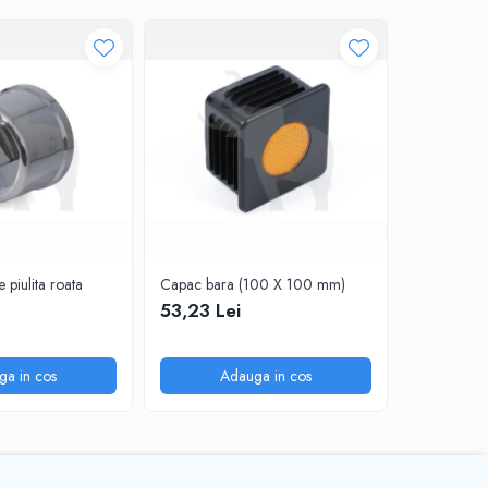
 piulita roata
Capac bara (100 X 100 mm)
PRES NOR
53,23 Lei
131,47 L
ga in cos
Adauga in cos
A