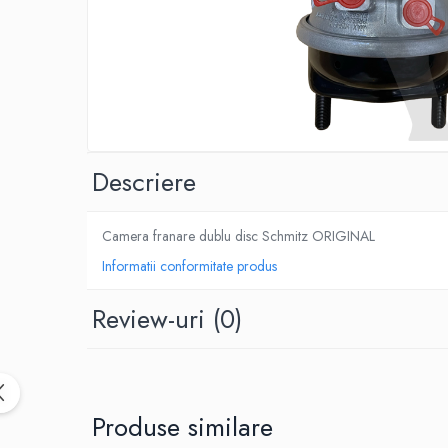
SPITZER-SILO
SUPAPE PNEUMATICE
SUSPENSIE
SEMIREMORCI
NOI
Descriere
VANZARE
SECOND HAND
VANZARE
Camera franare dublu disc Schmitz ORIGINAL
ECHIPAMENTE SPECIALE
Informatii conformitate produs
COMPRESOARE
Review-uri
(0)
INSTALATII HIDRAULICE
ANVELOPE
Produse similare