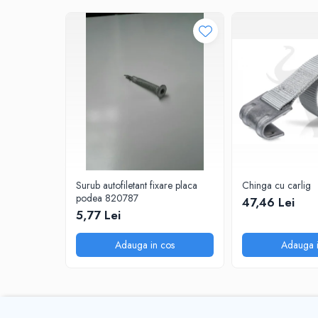
Surub autofiletant fixare placa
Chinga cu carlig
podea 820787
47,46 Lei
5,77 Lei
Adauga in cos
Adauga i