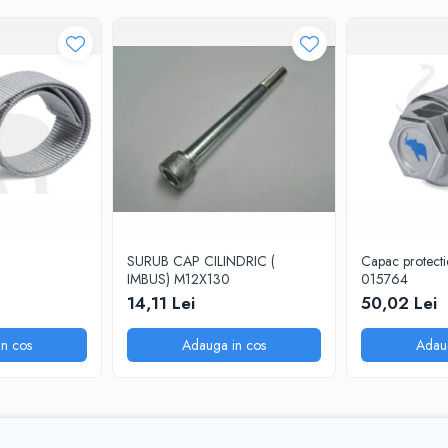
SURUB CAP CILINDRIC (
Capac protectie
IMBUS) M12X130
015764
14,11 Lei
50,02 Lei
n cos
Adauga in cos
Adau