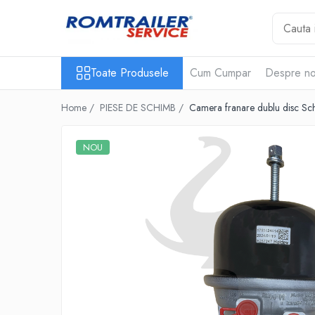
Toate Produsele
Toate Produsele
Cum Cumpar
Despre no
PIESE DE SCHIMB
ACCESORII
Home /
PIESE DE SCHIMB /
Camera franare dublu disc S
ECHIPAMENTE ELECTRICE
ADAPTOARE
NOU
CABLURI ELECTRICE
CUTII CONEXIUNE
LAMPI
PRIZE ELECTRICE
SET MUFARE
ELEMENTE DE CAROSERIE
FILTRE AER SI ULEI
PRELATE
SISTEM DE FRANARE