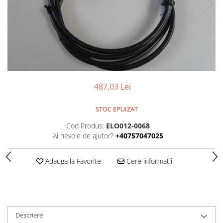
SPITZER-SILO
SUPAPE PNEUMATICE
SUSPENSIE
SEMIREMORCI
NOI
487,03 Lei
VANZARE
SECOND HAND
STOC EPUIZAT
VANZARE
Cod Produs:
ELO012-0068
ECHIPAMENTE SPECIALE
Ai nevoie de ajutor?
+40757047025
COMPRESOARE
INSTALATII HIDRAULICE
Adauga la Favorite
Cere informatii
ANVELOPE
Descriere