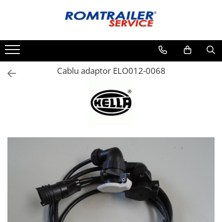
Toate Produsele
PIESE DE SCHIMB
ACCESORII
Cablu adaptor ELO012-0068
ECHIPAMENTE ELECTRICE
ADAPTOARE
CABLURI ELECTRICE
CUTII CONEXIUNE
LAMPI
PRIZE ELECTRICE
SET MUFARE
ELEMENTE DE CAROSERIE
FILTRE AER SI ULEI
PRELATE
SISTEM DE FRANARE