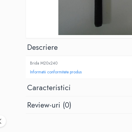
SPITZER-SILO
SUPAPE PNEUMATICE
SUSPENSIE
SEMIREMORCI
NOI
Descriere
VANZARE
SECOND HAND
Brida M20x240
VANZARE
Informatii conformitate produs
ECHIPAMENTE SPECIALE
COMPRESOARE
Caracteristici
INSTALATII HIDRAULICE
Review-uri
(0)
ANVELOPE