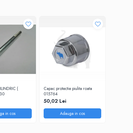
LINDRIC (
Capac protectie piulita roata
OPRITOR 
130
015764
1188446
50,02 Lei
264,86 
ga in cos
Adauga in cos
A