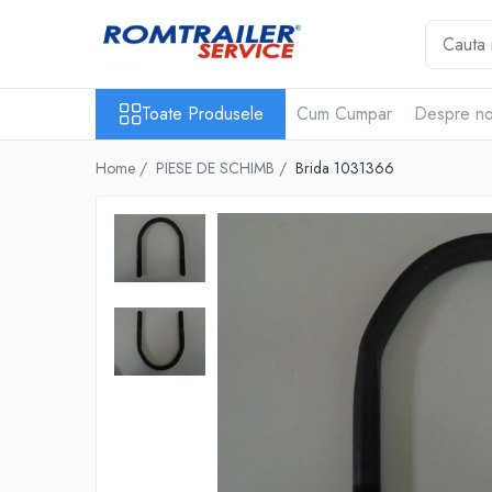
Toate Produsele
Toate Produsele
Cum Cumpar
Despre no
PIESE DE SCHIMB
ACCESORII
Home /
PIESE DE SCHIMB /
Brida 1031366
ECHIPAMENTE ELECTRICE
ADAPTOARE
CABLURI ELECTRICE
CUTII CONEXIUNE
LAMPI
PRIZE ELECTRICE
SET MUFARE
ELEMENTE DE CAROSERIE
FILTRE AER SI ULEI
PRELATE
SISTEM DE FRANARE