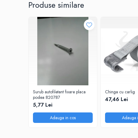
Produse similare
Surub autofiletant fixare placa
Chinga cu carlig
podea 820787
47,46 Lei
5,77 Lei
Adauga in cos
Adauga i