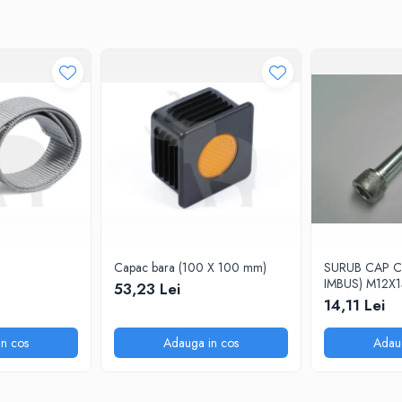
Capac bara (100 X 100 mm)
SURUB CAP CI
IMBUS) M12X
53,23 Lei
14,11 Lei
n cos
Adauga in cos
Adau