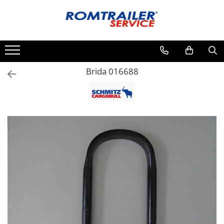
Toate Produsele
PIESE DE SCHIMB
ACCESORII
Brida 016688
ECHIPAMENTE ELECTRICE
ADAPTOARE
CABLURI ELECTRICE
CUTII CONEXIUNE
LAMPI
PRIZE ELECTRICE
SET MUFARE
ELEMENTE DE CAROSERIE
FILTRE AER SI ULEI
PRELATE
SISTEM DE FRANARE