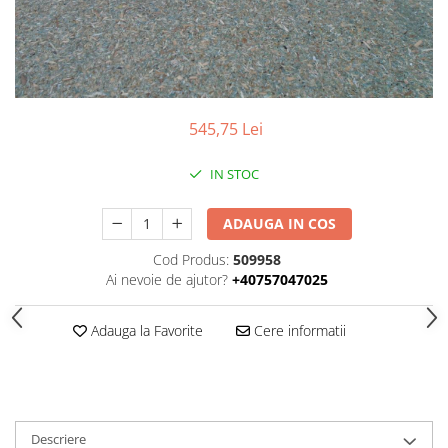
SPITZER-SILO
SUPAPE PNEUMATICE
SUSPENSIE
SEMIREMORCI
545,75 Lei
NOI
IN STOC
VANZARE
SECOND HAND
ADAUGA IN COS
VANZARE
Cod Produs:
509958
ECHIPAMENTE SPECIALE
Ai nevoie de ajutor?
+40757047025
COMPRESOARE
INSTALATII HIDRAULICE
Adauga la Favorite
Cere informatii
ANVELOPE
Descriere