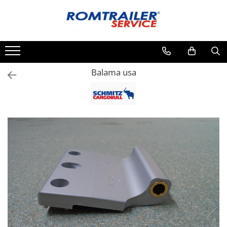
Toate Produsele
PIESE DE SCHIMB
ACCESORII
Balama usa
ECHIPAMENTE ELECTRICE
ADAPTOARE
CABLURI ELECTRICE
CUTII CONEXIUNE
LAMPI
PRIZE ELECTRICE
SET MUFARE
ELEMENTE DE CAROSERIE
FILTRE AER SI ULEI
PRELATE
SISTEM DE FRANARE