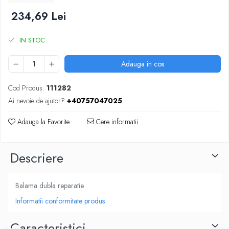
SUPAPE PNEUMATICE
234,69 Lei
SUSPENSIE
IN STOC
Adauga in cos
Cod Produs:
111282
Ai nevoie de ajutor?
+40757047025
Adauga la Favorite
Cere informatii
Descriere
Balama dubla reparatie
Informatii conformitate produs
Caracteristici