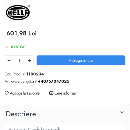
SUPAPE PNEUMATICE
SUSPENSIE
601,98 Lei
IN STOC
Adauga in cos
Cod Produs:
1180234
Ai nevoie de ajutor?
+40757047025
Adauga la Favorite
Cere informatii
Descriere
Adaptor Y, 15 poli, la 2x 7 poli