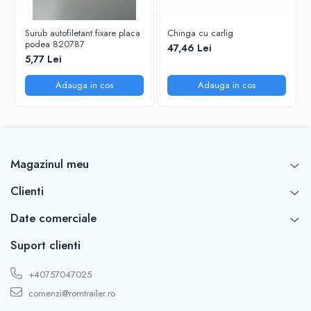
Surub autofiletant fixare placa
Chinga cu carlig
podea 820787
47,46 Lei
5,77 Lei
Adauga in cos
Adauga in cos
Magazinul meu
Clienti
Date comerciale
Suport clienti
+40757047025
comenzi@romtrailer.ro