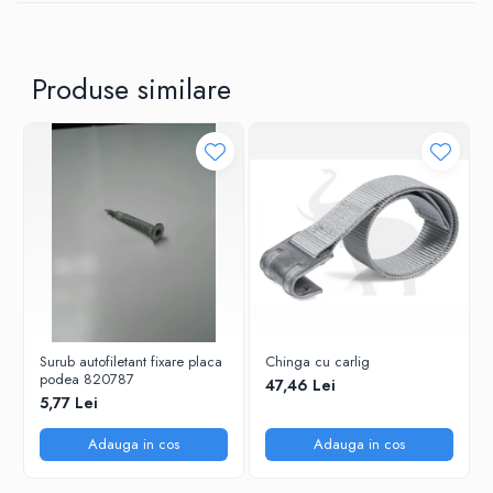
Produse similare
Surub autofiletant fixare placa
Chinga cu carlig
podea 820787
47,46 Lei
5,77 Lei
Adauga in cos
Adauga in cos