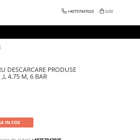
+40757047025
0,00
R
RU DESCARCARE PRODUSE
L 4.75 M, 6 BAR
A IN COS
evoie de ajutor?
+40757047025