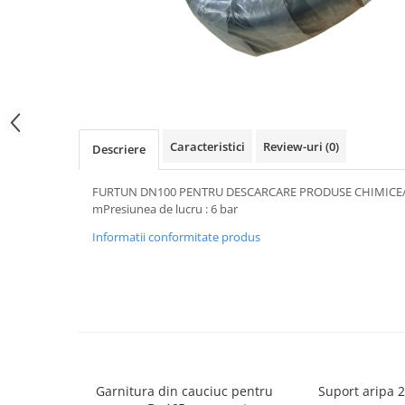
SPITZER-SILO
SUPAPE PNEUMATICE
SUSPENSIE
SEMIREMORCI
NOI
Caracteristici
Review-uri
(0)
Descriere
VANZARE
SECOND HAND
FURTUN DN100 PENTRU DESCARCARE PRODUSE CHIMICE/A
mPresiunea de lucru : 6 bar
VANZARE
ECHIPAMENTE SPECIALE
Informatii conformitate produs
COMPRESOARE
INSTALATII HIDRAULICE
ANVELOPE
Garnitura din cauciuc pentru
Suport aripa 