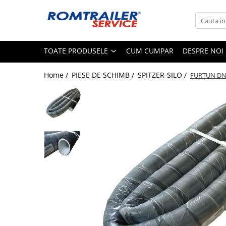
Toate Produsele
TOATE PRODUSELE
CUM CUMPAR
DESPRE NOI
PIESE DE SCHIMB
ACCESORII
Home /
PIESE DE SCHIMB /
SPITZER-SILO /
FURTUN DN1
ECHIPAMENTE ELECTRICE
ADAPTOARE
CABLURI ELECTRICE
CUTII CONEXIUNE
LAMPI
PRIZE ELECTRICE
SET MUFARE
ELEMENTE DE CAROSERIE
FILTRE AER SI ULEI
PRELATE
SISTEM DE FRANARE