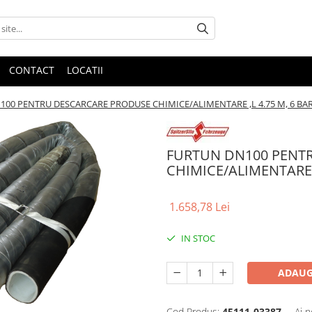
CONTACT
LOCATII
00 PENTRU DESCARCARE PRODUSE CHIMICE/ALIMENTARE ,L 4.75 M, 6 BA
FURTUN DN100 PENT
CHIMICE/ALIMENTARE ,
1.658,78 Lei
IN STOC
ADAUG
Cod Produs:
45111-03387
Ai n