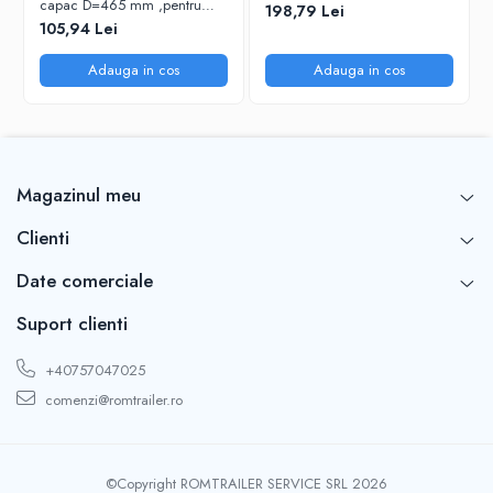
capac D=465 mm ,pentru
198,79 Lei
SPITZER SILO
105,94 Lei
Adauga in cos
Adauga in cos
Magazinul meu
Clienti
Date comerciale
Suport clienti
+40757047025
comenzi@romtrailer.ro
©Copyright ROMTRAILER SERVICE SRL 2026