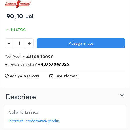
SUPAPE PNEUMATICE
90,10 Lei
SUSPENSIE
IN STOC
Adauga in cos
Cod Produs:
45108-13090
Ai nevoie de ajutor?
+40757047025
Adauga la Favorite
Cere informatii
Descriere
Colier furtun inox
Informatii conformitate produs