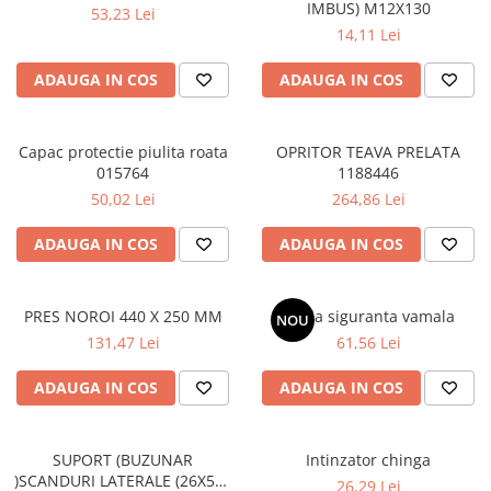
IMBUS) M12X130
53,23 Lei
SPITZER-SILO
14,11 Lei
SUPAPE PNEUMATICE
ADAUGA IN COS
ADAUGA IN COS
SUSPENSIE
SEMIREMORCI
Capac protectie piulita roata
OPRITOR TEAVA PRELATA
NOI
015764
1188446
VANZARE
50,02 Lei
264,86 Lei
SECOND HAND
ADAUGA IN COS
ADAUGA IN COS
VANZARE
ECHIPAMENTE SPECIALE
COMPRESOARE
PRES NOROI 440 X 250 MM
Tabla siguranta vamala
NOU
131,47 Lei
61,56 Lei
INSTALATII HIDRAULICE
ANVELOPE
ADAUGA IN COS
ADAUGA IN COS
SUPORT (BUZUNAR
Intinzator chinga
)SCANDURI LATERALE (26X550
26,29 Lei