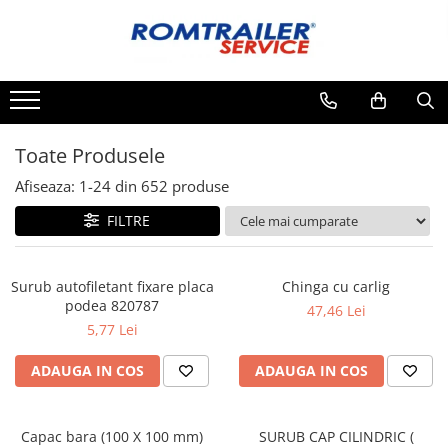
Toate Produsele
PIESE DE SCHIMB
ACCESORII
Toate Produsele
ECHIPAMENTE ELECTRICE
Afiseaza:
1-
24
din
652
produse
ADAPTOARE
FILTRE
CABLURI ELECTRICE
CUTII CONEXIUNE
LAMPI
Surub autofiletant fixare placa
Chinga cu carlig
PRIZE ELECTRICE
podea 820787
47,46 Lei
SET MUFARE
5,77 Lei
ELEMENTE DE CAROSERIE
ADAUGA IN COS
ADAUGA IN COS
FILTRE AER SI ULEI
PRELATE
Capac bara (100 X 100 mm)
SURUB CAP CILINDRIC (
SISTEM DE FRANARE