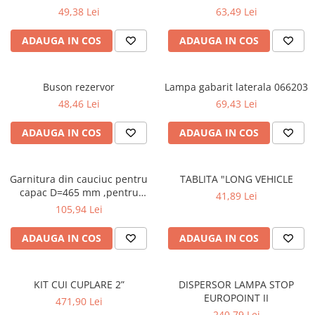
49,38 Lei
63,49 Lei
ADAUGA IN COS
ADAUGA IN COS
Buson rezervor
Lampa gabarit laterala 066203
48,46 Lei
69,43 Lei
ADAUGA IN COS
ADAUGA IN COS
Garnitura din cauciuc pentru
TABLITA "LONG VEHICLE
capac D=465 mm ,pentru
41,89 Lei
SPITZER SILO
105,94 Lei
ADAUGA IN COS
ADAUGA IN COS
KIT CUI CUPLARE 2”
DISPERSOR LAMPA STOP
EUROPOINT II
471,90 Lei
240,79 Lei