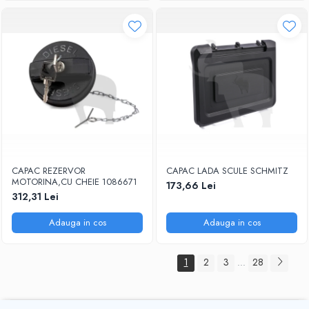
CAPAC REZERVOR
CAPAC LADA SCULE SCHMITZ
MOTORINA,CU CHEIE 1086671
173,66 Lei
312,31 Lei
Adauga in cos
Adauga in cos
1
2
3
28
...