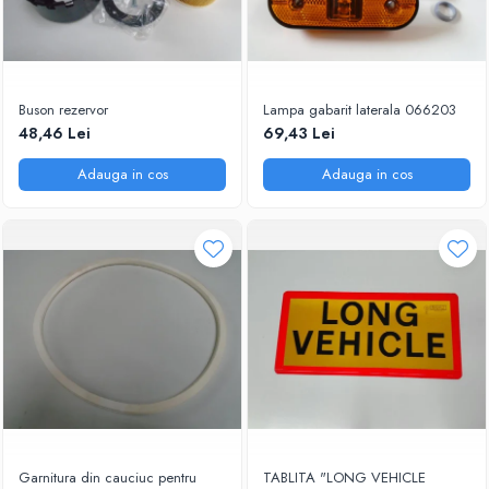
Buson rezervor
Lampa gabarit laterala 066203
48,46 Lei
69,43 Lei
Adauga in cos
Adauga in cos
Garnitura din cauciuc pentru
TABLITA "LONG VEHICLE