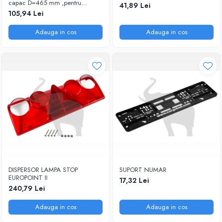
capac D=465 mm ,pentru
41,89 Lei
SPITZER SILO
105,94 Lei
Adauga in cos
Adauga in cos
DISPERSOR LAMPA STOP
SUPORT NUMAR
EUROPOINT II
17,32 Lei
240,79 Lei
Adauga in cos
Adauga in cos