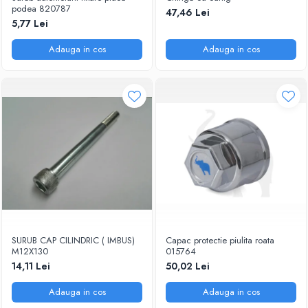
podea 820787
47,46 Lei
SUPAPE PNEUMATICE
5,77 Lei
SUSPENSIE
Adauga in cos
Adauga in cos
SURUB CAP CILINDRIC ( IMBUS)
Capac protectie piulita roata
M12X130
015764
14,11 Lei
50,02 Lei
Adauga in cos
Adauga in cos