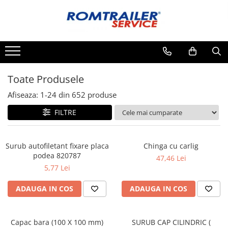
Toate Produsele
PIESE DE SCHIMB
ACCESORII
Toate Produsele
ECHIPAMENTE ELECTRICE
Afiseaza:
1-
24
din
652
produse
ADAPTOARE
FILTRE
CABLURI ELECTRICE
CUTII CONEXIUNE
LAMPI
Surub autofiletant fixare placa
Chinga cu carlig
PRIZE ELECTRICE
podea 820787
47,46 Lei
SET MUFARE
5,77 Lei
ELEMENTE DE CAROSERIE
ADAUGA IN COS
ADAUGA IN COS
FILTRE AER SI ULEI
PRELATE
Capac bara (100 X 100 mm)
SURUB CAP CILINDRIC (
SISTEM DE FRANARE