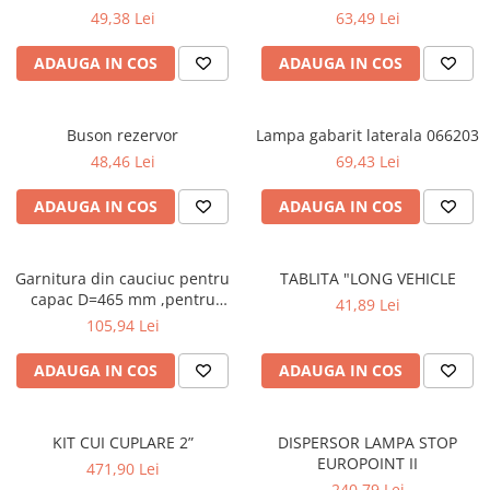
49,38 Lei
63,49 Lei
ADAUGA IN COS
ADAUGA IN COS
Buson rezervor
Lampa gabarit laterala 066203
48,46 Lei
69,43 Lei
ADAUGA IN COS
ADAUGA IN COS
Garnitura din cauciuc pentru
TABLITA "LONG VEHICLE
capac D=465 mm ,pentru
41,89 Lei
SPITZER SILO
105,94 Lei
ADAUGA IN COS
ADAUGA IN COS
KIT CUI CUPLARE 2”
DISPERSOR LAMPA STOP
EUROPOINT II
471,90 Lei
240,79 Lei