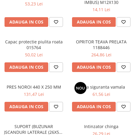
IMBUS) M12X130
53,23 Lei
SPITZER-SILO
14,11 Lei
SUPAPE PNEUMATICE
ADAUGA IN COS
ADAUGA IN COS
SUSPENSIE
SEMIREMORCI
Capac protectie piulita roata
OPRITOR TEAVA PRELATA
NOI
015764
1188446
VANZARE
50,02 Lei
264,86 Lei
SECOND HAND
ADAUGA IN COS
ADAUGA IN COS
VANZARE
ECHIPAMENTE SPECIALE
COMPRESOARE
PRES NOROI 440 X 250 MM
Tabla siguranta vamala
NOU
131,47 Lei
61,56 Lei
INSTALATII HIDRAULICE
ANVELOPE
ADAUGA IN COS
ADAUGA IN COS
SUPORT (BUZUNAR
Intinzator chinga
)SCANDURI LATERALE (26X550
26,29 Lei