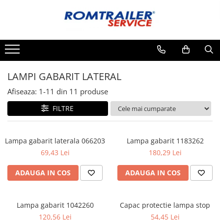
PIESE DE SCHIMB
SEMIREMORCI
ECHIPAMENTE SPECIALE
ACCESORII
NOI
COMPRESOARE
ECHIPAMENTE ELECTRICE
VANZARE
INSTALATII HIDRAULICE
LAMPI GABARIT LATERAL
SECOND HAND
ADAPTOARE
CABLURI ELECTRICE
VANZARE
Afiseaza:
1-
11
din
11
produse
CUTII CONEXIUNE
FILTRE
LAMPI
PRIZE ELECTRICE
Lampa gabarit laterala 066203
Lampa gabarit 1183262
SET MUFARE
69,43 Lei
180,29 Lei
ELEMENTE DE CAROSERIE
FILTRE AER SI ULEI
ADAUGA IN COS
ADAUGA IN COS
PRELATE
SISTEM DE FRANARE
Lampa gabarit 1042260
Capac protectie lampa stop
SPITZER-SILO
120,56 Lei
54,45 Lei