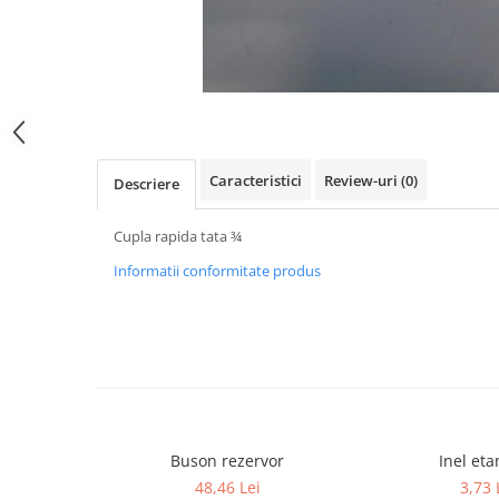
SPITZER-SILO
SUPAPE PNEUMATICE
SUSPENSIE
SEMIREMORCI
NOI
Caracteristici
Review-uri
(0)
Descriere
VANZARE
SECOND HAND
Cupla rapida tata ¾
VANZARE
Informatii conformitate produs
ECHIPAMENTE SPECIALE
COMPRESOARE
INSTALATII HIDRAULICE
ANVELOPE
Buson rezervor
Inel et
48,46 Lei
3,73 