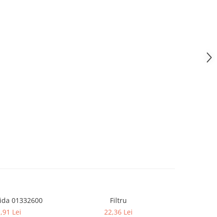
ida 01332600
Filtru
Kit
,91 Lei
22,36 Lei