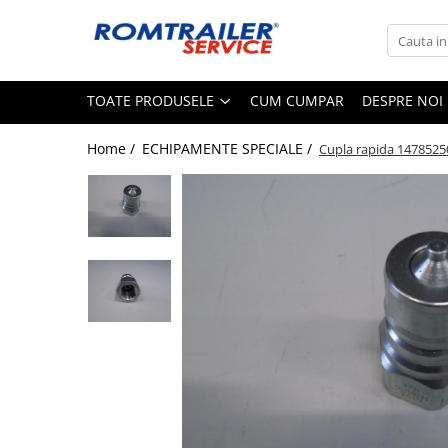
Toate Produsele
TOATE PRODUSELE
CUM CUMPAR
DESPRE NOI
PIESE DE SCHIMB
ACCESORII
Home /
ECHIPAMENTE SPECIALE /
Cupla rapida 1478525
ECHIPAMENTE ELECTRICE
ADAPTOARE
CABLURI ELECTRICE
CUTII CONEXIUNE
LAMPI
PRIZE ELECTRICE
SET MUFARE
ELEMENTE DE CAROSERIE
FILTRE AER SI ULEI
PRELATE
SISTEM DE FRANARE