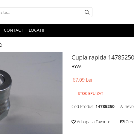
CONTACT
LOCATII
0
Cupla rapida 1478525
HYVA
67,09 Lei
STOC EPUIZAT
Cod Produs:
14785250
Ai nevo
Adauga la Favorite
Cere 