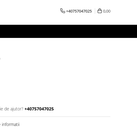
+40757047025
0,00
0
ie de ajutor?
+40757047025
informatii