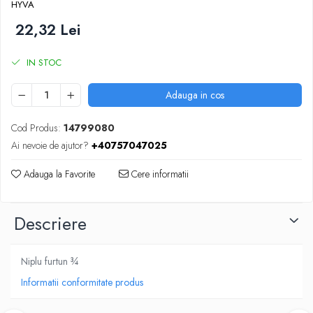
HYVA
SUPAPE PNEUMATICE
22,32 Lei
SUSPENSIE
IN STOC
Adauga in cos
Cod Produs:
14799080
Ai nevoie de ajutor?
+40757047025
Adauga la Favorite
Cere informatii
Descriere
Niplu furtun ¾
Informatii conformitate produs