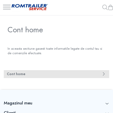
PIESE DE SCHIMB
SEMIREMORCI
ECHIPAMENTE SPECIALE
ACCESORII
NOI
COMPRESOARE
Cont home
ECHIPAMENTE ELECTRICE
VANZARE
INSTALATII HIDRAULICE
SECOND HAND
ADAPTOARE
CABLURI ELECTRICE
VANZARE
In aceasta sectiune gasesti toate informatiile legate de contul tau si
de comenzile efectuate.
CUTII CONEXIUNE
LAMPI
PRIZE ELECTRICE
SET MUFARE
Cont home
ELEMENTE DE CAROSERIE
FILTRE AER SI ULEI
PRELATE
Magazinul meu
SISTEM DE FRANARE
SPITZER-SILO
Clienti