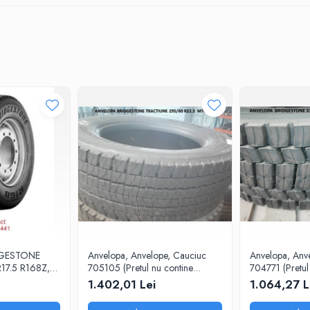
DGESTONE
Anvelopa, Anvelope, Cauciuc
Anvelopa, Anv
17.5 R168Z,
705105 (Pretul nu contine
704771 (Pretul
 (Pretul nu
ecovaloare si transport)
ecovaloare si t
1.402,01 Lei
1.064,27 L
 si transport)