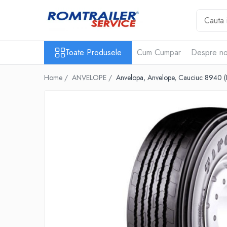
Toate Produsele
Toate Produsele
Cum Cumpar
Despre no
PIESE DE SCHIMB
ACCESORII
Home /
ANVELOPE /
Anvelopa, Anvelope, Cauciuc 8940 (Pr
ECHIPAMENTE ELECTRICE
ADAPTOARE
CABLURI ELECTRICE
CUTII CONEXIUNE
LAMPI
PRIZE ELECTRICE
SET MUFARE
ELEMENTE DE CAROSERIE
FILTRE AER SI ULEI
PRELATE
SISTEM DE FRANARE