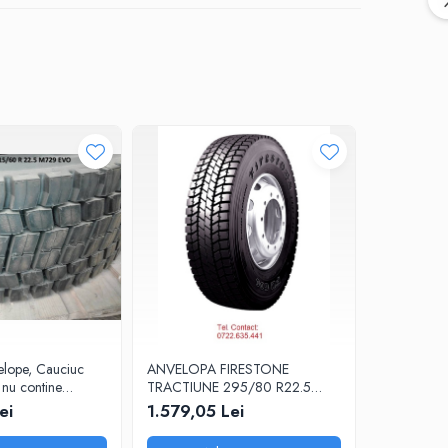
elope, Cauciuc
ANVELOPA FIRESTONE
ANVELOPA
 nu contine
TRACTIUNE 295/80 R22.5
BRIDGEST
ransport)
FD600, Anvelope, Cauciuc
M788QT, A
ei
1.579,05 Lei
915,12 L
(Pretul nu contine ecovaloare si
(Pretul nu 
transport)
transport)