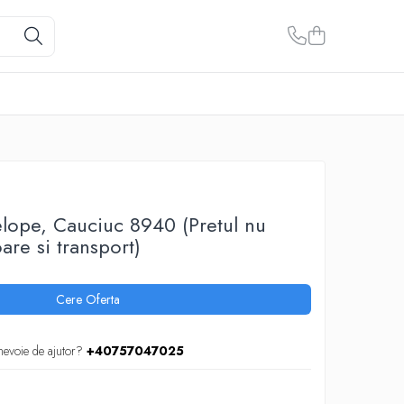
lope, Cauciuc 8940 (Pretul nu
are si transport)
Cere Oferta
nevoie de ajutor?
+40757047025