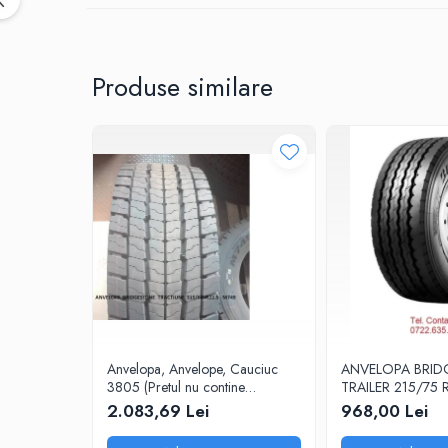
Produse similare
Anvelopa, Anvelope, Cauciuc
ANVELOPA BRI
3805 (Pretul nu contine
TRAILER 215/75 R
ecovaloare si transport)
Anvelope, Cauciuc
2.083,69 Lei
968,00 Lei
contine ecovaloare