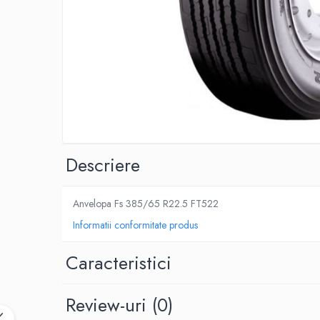
SPITZER-SILO
SUPAPE PNEUMATICE
SUSPENSIE
SEMIREMORCI
NOI
VANZARE
SECOND HAND
Descriere
VANZARE
ECHIPAMENTE SPECIALE
Anvelopa Fs 385/65 R22.5 FT522
COMPRESOARE
Informatii conformitate produs
INSTALATII HIDRAULICE
ANVELOPE
Caracteristici
Review-uri
(0)