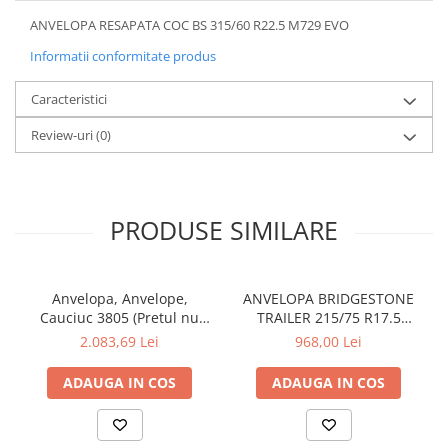
ANVELOPA RESAPATA COC BS 315/60 R22.5 M729 EVO
Informatii conformitate produs
Caracteristici
Review-uri
(0)
PRODUSE SIMILARE
Anvelopa, Anvelope,
ANVELOPA BRIDGESTONE
Cauciuc 3805 (Pretul nu
TRAILER 215/75 R17.5
contine ecovaloare si
R168Z, Anvelope, Cauciuc
2.083,69 Lei
968,00 Lei
transport)
(Pretul nu contine
ecovaloare si transport)
ADAUGA IN COS
ADAUGA IN COS