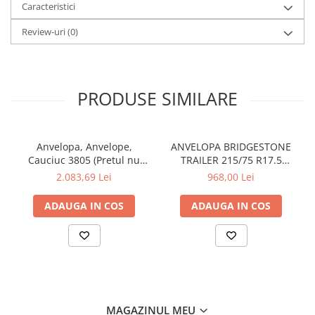
Caracteristici
Review-uri
(0)
PRODUSE SIMILARE
Anvelopa, Anvelope,
ANVELOPA BRIDGESTONE
Cauciuc 3805 (Pretul nu
TRAILER 215/75 R17.5
contine ecovaloare si
R168Z, Anvelope, Cauciuc
2.083,69 Lei
968,00 Lei
transport)
(Pretul nu contine
ecovaloare si transport)
ADAUGA IN COS
ADAUGA IN COS
MAGAZINUL MEU