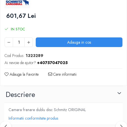
SUPAPE PNEUMATICE
601,67 Lei
SUSPENSIE
IN STOC
Adauga in cos
Cod Produs:
1323289
Ai nevoie de ajutor?
+40757047025
Adauga la Favorite
Cere informatii
Descriere
Camera franare dublu disc Schmitz ORIGINAL
Informatii conformitate produs