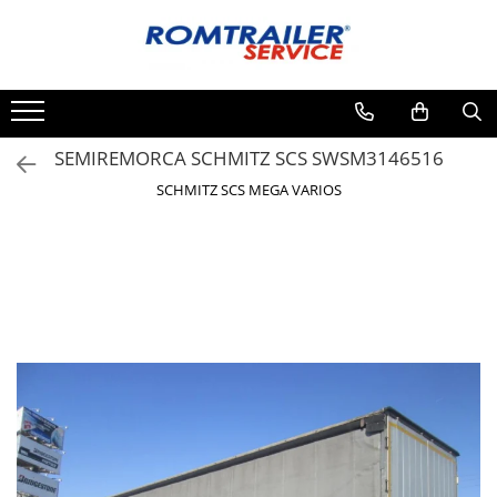
Toate Produsele
PIESE DE SCHIMB
ACCESORII
SEMIREMORCA SCHMITZ SCS SWSM3146516
ECHIPAMENTE ELECTRICE
SCHMITZ SCS MEGA VARIOS
ADAPTOARE
CABLURI ELECTRICE
CUTII CONEXIUNE
LAMPI
PRIZE ELECTRICE
SET MUFARE
ELEMENTE DE CAROSERIE
FILTRE AER SI ULEI
PRELATE
SISTEM DE FRANARE