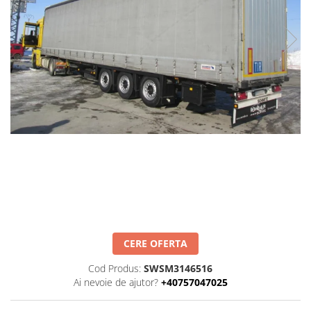
SPITZER-SILO
SUPAPE PNEUMATICE
SUSPENSIE
SEMIREMORCI
NOI
VANZARE
SECOND HAND
VANZARE
ECHIPAMENTE SPECIALE
COMPRESOARE
INSTALATII HIDRAULICE
ANVELOPE
CERE OFERTA
Cod Produs:
SWSM3146516
Ai nevoie de ajutor?
+40757047025