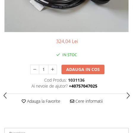
SUPAPE PNEUMATICE
SUSPENSIE
324,04 Lei
IN STOC
ADAUGA IN COS
Cod Produs:
1031136
Ai nevoie de ajutor?
+40757047025
Adauga la Favorite
Cere informatii