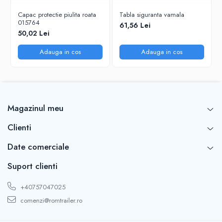
Capac protectie piulita roata
Tabla siguranta vamala
015764
61,56 Lei
50,02 Lei
Adauga in cos
Adauga in cos
Magazinul meu
Clienti
Date comerciale
Suport clienti
+40757047025
comenzi@romtrailer.ro