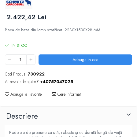
SUPAPE PNEUMATICE
2.422,42 Lei
SUSPENSIE
Placa de baza din lemn stratificat 2280X1500X28 MM
IN STOC
Adauga in cos
Cod Produs:
730922
Ai nevoie de ajutor?
+40757047025
Adauga la Favorite
Cere informatii
Descriere
Podelele de presiune cu sită, robuste şi cu durată lungă de viaţă