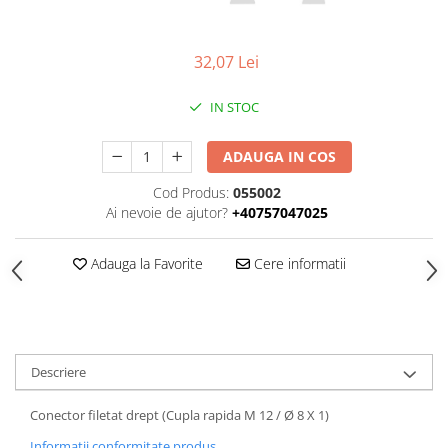
SUPAPE PNEUMATICE
SUSPENSIE
32,07 Lei
IN STOC
ADAUGA IN COS
Cod Produs:
055002
Ai nevoie de ajutor?
+40757047025
Adauga la Favorite
Cere informatii
Descriere
Conector filetat drept (Cupla rapida M 12 / Ø 8 X 1)
Informatii conformitate produs